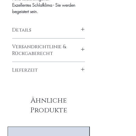
Exzellentes Schlafklima - Sie werden
begeistert sein.
Details
Füllung: 100% feinste Alpaka-Wolle
Versandrichtlinie &
(1.800 Gramm)
Rückgaberecht
Batist: Bio-Baumwolle super soft
Kostenloser Versand innerhalb
Lieferzeit
Deutschlands
5,90€ innerhalb EU
Dieses golden alpaca Produkt wird
30-Tage Rückgaberecht
individuell für Sie angefertigt. Die
Lieferzeit beträgt 4-6 Wochen nach
Ähnliche
Bestellung.
Produkte