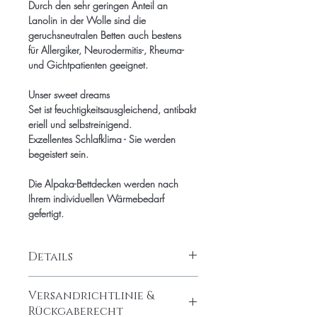
Durch den sehr geringen Anteil an
Lanolin in der Wolle sind die
geruchsneutralen Betten auch bestens
für Allergiker, Neurodermitis-, Rheuma-
und Gichtpatienten geeignet.
Unser sweet dreams
Set ist feuchtigkeitsausgleichend, antibakt
eriell und selbstreinigend.
Exzellentes Schlafklima - Sie werden
begeistert sein.
Die Alpaka-Bettdecken werden nach
Ihrem individuellen Wärmebedarf
gefertigt.
Details
Füllung: 100% feinste Alpaka-Wolle
Versandrichtlinie &
(700/200 Gramm)
Rückgaberecht
Batist: Bio-Baumwolle super soft