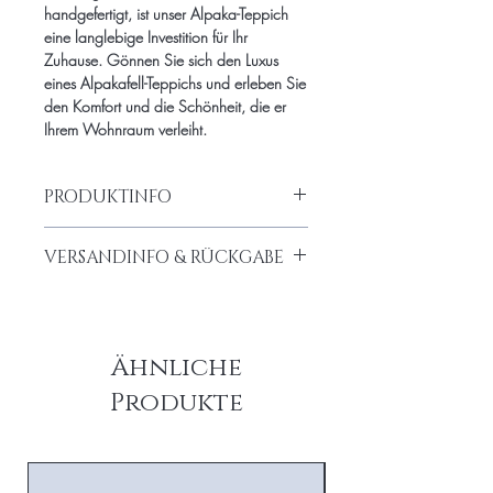
handgefertigt, ist unser Alpaka-Teppich
eine langlebige Investition für Ihr
Zuhause. Gönnen Sie sich den Luxus
eines Alpakafell-Teppichs und erleben Sie
den Komfort und die Schönheit, die er
Ihrem Wohnraum verleiht.
PRODUKTINFO
100% Alpaka-Fell verstärkt mit Alcantara
VERSANDINFO & RÜCKGABE
Bei Interesse bitte um Kontaktaufnahme
Kostenloser Versand innerhalb
bzgl. der Größe
Deutschlands ab 50€ Einkaufswert
999,-/m²
5,90 € innerhalb EU
Ähnliche
Lieferzeit: 10-12 Wochen
Produkte