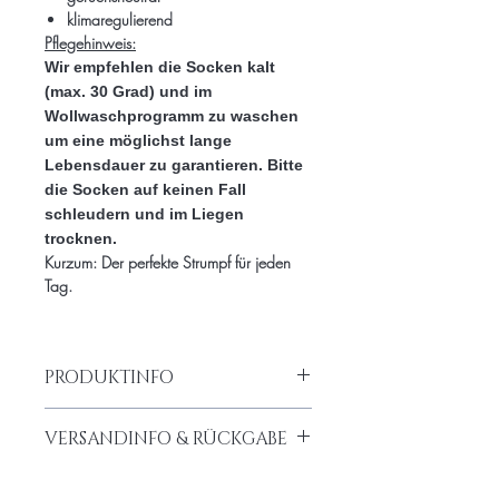
klimaregulierend
Pflegehinweis:
Wir empfehlen die Socken kalt
(max. 30 Grad) und im
Wollwaschprogramm zu waschen
um eine möglichst lange
Lebensdauer zu garantieren. Bitte
die Socken auf keinen Fall
schleudern und im Liegen
trocknen.
Kurzum:
Der perfekte Strumpf für jeden
Tag.
PRODUKTINFO
55% Alpaka, 8% Wolle, 29%
VERSANDINFO & RÜCKGABE
Nylon, 8% Elasthan
Pflegehinweis: Wir empfehlen die
Kostenloser Versand innerhalb
Socken kalt (max. 30 Grad) und im