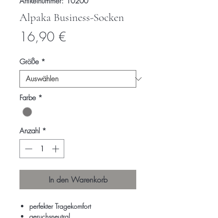
Artikelnummer: 10200
Alpaka Business-Socken
Preis
16,90 €
Größe
*
Farbe
*
Anzahl
*
In den Warenkorb
perfekter Tragekomfort
geruchsneutral