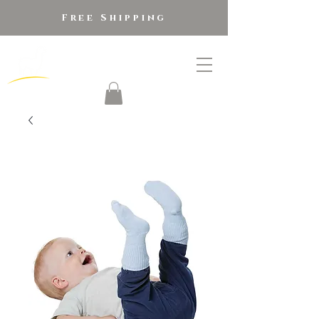
Free Shipping
golden alpaca
®