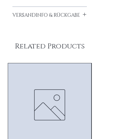
Stoff: 70% Baby-Alpaka, 25%
VERSANDINFO & RÜCKGABE
Baumwolle, 5% Nylon
Kostenloser Versand innerhalb
Deutschlands ab 50€ Einkaufswert
5,90 € innerhalb EU
Related Products