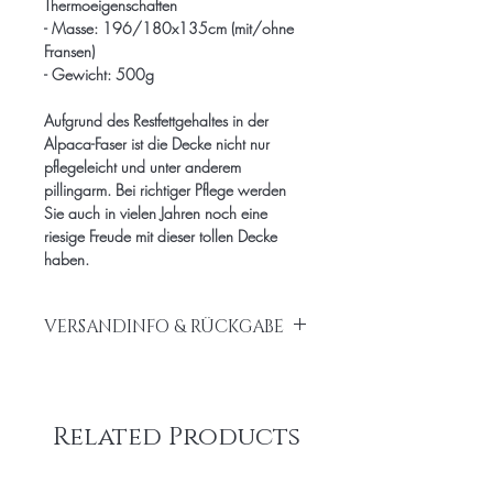
Thermoeigenschaften
- Masse: 196/180x135cm (mit/ohne
Fransen)
- Gewicht: 500g
Aufgrund des Restfettgehaltes in der
Alpaca-Faser ist die Decke nicht nur
pflegeleicht und unter anderem
pillingarm. Bei richtiger Pflege werden
Sie auch in vielen Jahren noch eine
riesige Freude mit dieser tollen Decke
haben.
VERSANDINFO & RÜCKGABE
Kostenloser Versand innerhalb
Deutschlands ab 50€ Einkaufswert
5,90 € innerhalb EU
Related Products